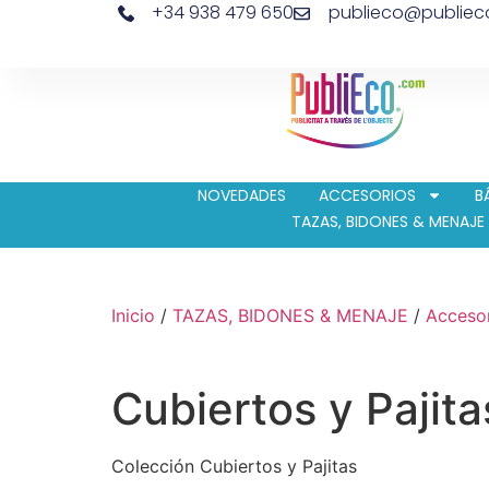
+34 938 479 650
publieco@publie
NOVEDADES
ACCESORIOS
B
TAZAS, BIDONES & MENAJE
Inicio
/
TAZAS, BIDONES & MENAJE
/
Acceso
Cubiertos y Pajita
Colección Cubiertos y Pajitas