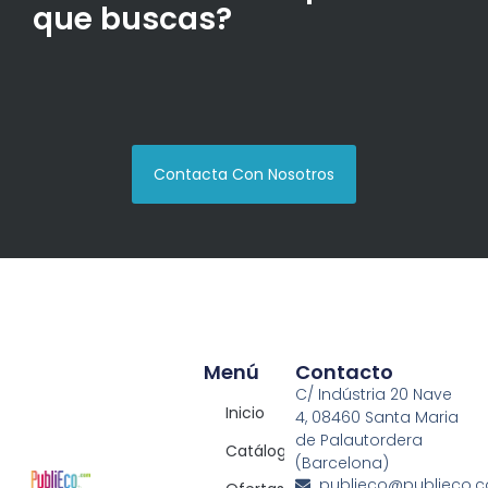
que buscas?
Contacta Con Nosotros
Menú
Contacto
C/ Indústria 20 Nave
Inicio
4, 08460 Santa Maria
de Palautordera
Catálogos
(Barcelona)
publieco@publieco.