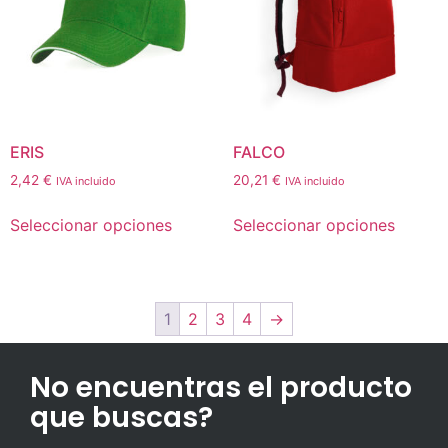
ERIS
FALCO
2,42
€
20,21
€
IVA incluido
IVA incluido
Seleccionar opciones
Seleccionar opciones
1
2
3
4
→
No encuentras el producto
que buscas?