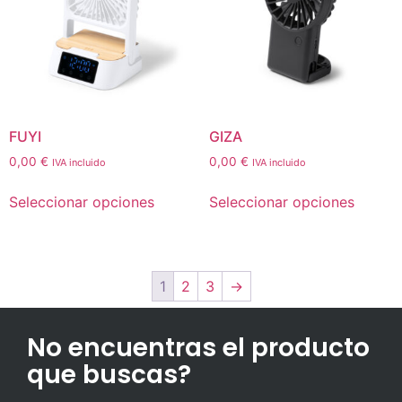
FUYI
GIZA
0,00
€
0,00
€
IVA incluido
IVA incluido
Seleccionar opciones
Seleccionar opciones
1
2
3
→
No encuentras el producto
que buscas?