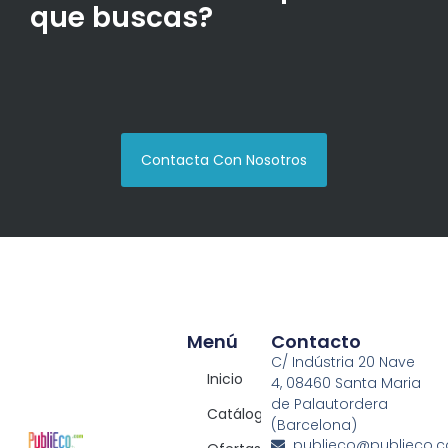
que buscas?
Contacta Con Nosotros
Menú
Contacto
C/ Indústria 20 Nave
Inicio
4, 08460 Santa Maria
de Palautordera
Catálogos
(Barcelona)
publieco@publieco.