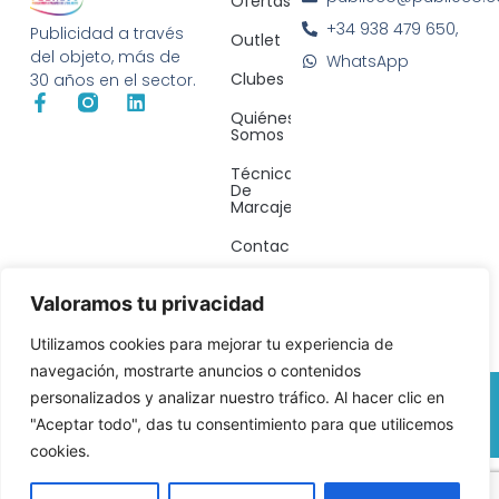
Ofertas
+34 938 479 650,
Publicidad a través
Outlet
del objeto, más de
WhatsApp
Clubes
30 años en el sector.
Quiénes
Somos
Técnicas
De
Marcaje
Contacto
Valoramos tu privacidad
Utilizamos cookies para mejorar tu experiencia de
navegación, mostrarte anuncios o contenidos
© 2026 All Rights Reserved.
personalizados y analizar nuestro tráfico. Al hacer clic en
Política de Cookies
–
Política de Privacidad
–
"Aceptar todo", das tu consentimiento para que utilicemos
Reembolso y devoluciones
–
Tèrminos y condiciones
cookies.