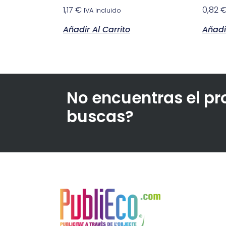
1,17
€
0,82
IVA incluido
Añadir Al Carrito
Añadir
No encuentras el p
buscas?