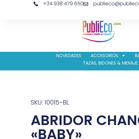
+34 938 479 650
publieco@publie
NOVEDADES
ACCESORIOS
B
TAZAS, BIDONES & MENAJE
SKU: 10015-BL
ABRIDOR CHAN
«BABY»