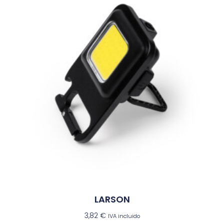
LARSON
3,82
€
IVA incluido