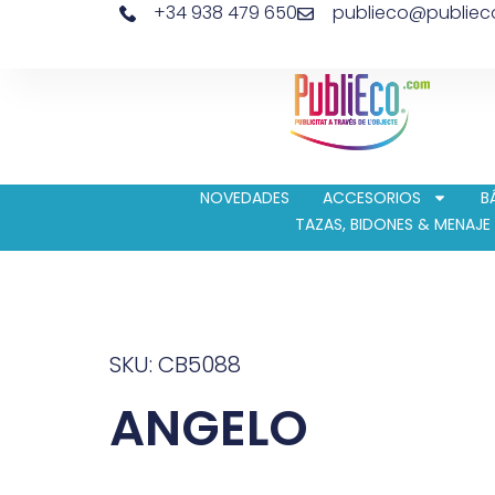
+34 938 479 650
publieco@publie
NOVEDADES
ACCESORIOS
B
TAZAS, BIDONES & MENAJE
SKU: CB5088
ANGELO