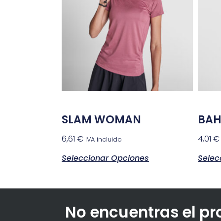
SLAM WOMAN
BAH
6,61
€
4,01
€
IVA incluido
Seleccionar Opciones
Selec
No encuentras el p