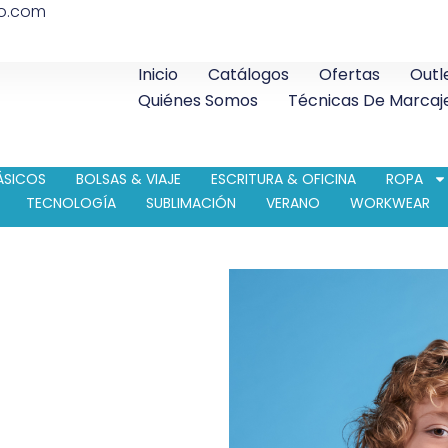
co.com
Inicio
Catálogos
Ofertas
Outl
Quiénes Somos
Técnicas De Marcaj
ÁSICOS
BOLSAS & VIAJE
ESCRITURA & OFICINA
ROPA
TECNOLOGÍA
SUBLIMACIÓN
VERANO
WORKWEAR