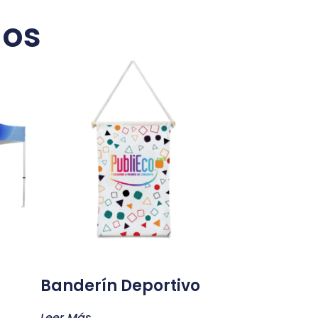
dos
Banderín Deportivo
Leer Más