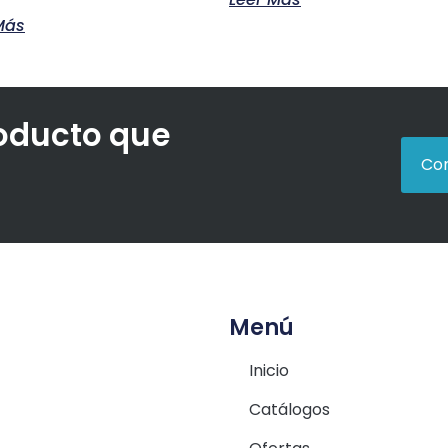
Más
roducto que
Con
Menú
Inicio
Catálogos