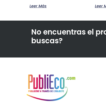
Leer Más
Leer 
No encuentras el p
buscas?