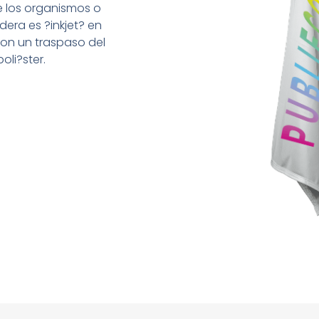
e los organismos o
ndera es ?inkjet? en
on un traspaso del
oli?ster.