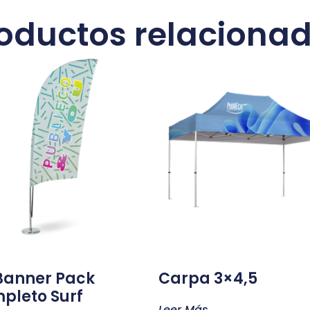
oductos relaciona
 Banner Pack
Carpa 3×4,5
pleto Surf
Leer Más