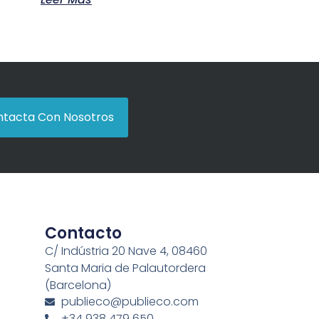
tacta Con Nosotros
Contacto
C/ Indústria 20 Nave 4, 08460
Santa Maria de Palautordera
(Barcelona)
publieco@publieco.com
+34 938 479 650,