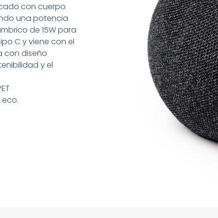
icado con cuerpo
iendo una potencia
ámbrico de 15W para
po C y viene con el
a con diseño
enibilidad y el
PET
 eco.