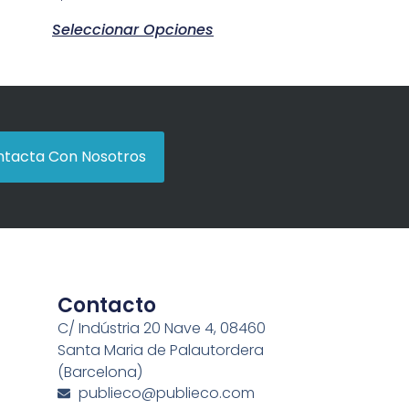
Seleccionar Opciones
tacta Con Nosotros
Contacto
C/ Indústria 20 Nave 4, 08460
Santa Maria de Palautordera
(Barcelona)
publieco@publieco.com