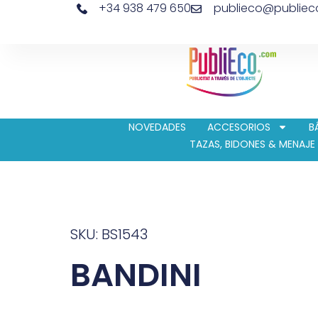
+34 938 479 650
publieco@publie
NOVEDADES
ACCESORIOS
B
TAZAS, BIDONES & MENAJE
SKU: BS1543
BANDINI