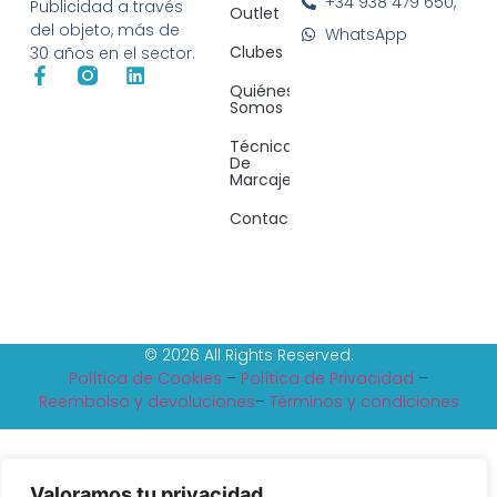
+34 938 479 650,
Publicidad a través
Outlet
del objeto, más de
WhatsApp
Clubes
30 años en el sector.
Quiénes
Somos
Técnicas
De
Marcaje
Contacto
© 2026 All Rights Reserved.
Política de Cookies
–
Política de Privacidad
–
Reembolso y devoluciones
–
Tèrminos y condiciones
Valoramos tu privacidad