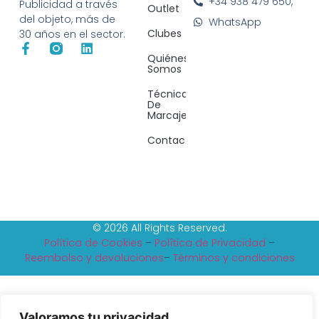
+34 938 479 650,
Publicidad a través
Outlet
del objeto, más de
WhatsApp
Clubes
30 años en el sector.
Quiénes
Somos
Técnicas
De
Marcaje
Contacto
© 2026 All Rights Reserved.
Política de Cookies
–
Política de Privacidad
–
Reembolso y devoluciones
–
Tèrminos y condiciones
Valoramos tu privacidad