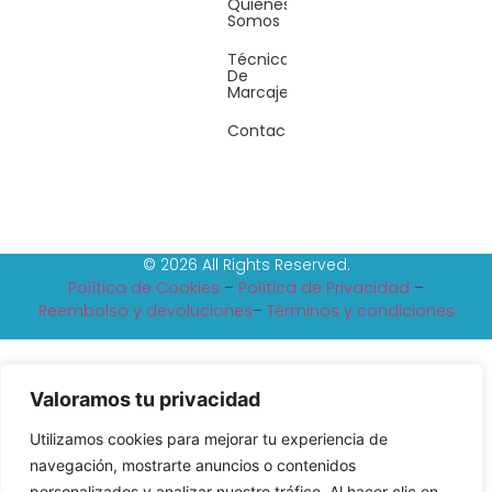
Quiénes
Somos
Técnicas
De
Marcaje
Contacto
© 2026 All Rights Reserved.
Política de Cookies
–
Política de Privacidad
–
Reembolso y devoluciones
–
Tèrminos y condiciones
Valoramos tu privacidad
Utilizamos cookies para mejorar tu experiencia de
navegación, mostrarte anuncios o contenidos
personalizados y analizar nuestro tráfico. Al hacer clic en