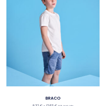
BRACO
5,37
€
-
12,63
€
IVA incluido