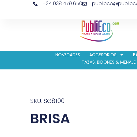
+34 938 479 650
publieco@publie
NOVEDADES
ACCESORIOS
B
TAZAS, BIDONES & MENAJE
SKU: SG8100
BRISA