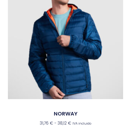
NORWAY
31,76
€
-
38,12
€
IVA incluido