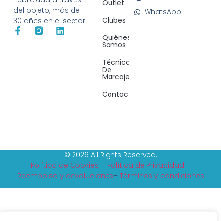
Publicidad a través
Outlet
del objeto, más de
WhatsApp
Clubes
30 años en el sector.
Quiénes
Somos
Técnicas
De
Marcaje
Contacto
© 2026 All Rights Reserved.
Política de Cookies
–
Política de Privacidad
–
Reembolso y devoluciones
–
Tèrminos y condiciones