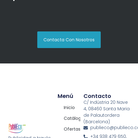
Contacta Con Nosotros
Menú
Contacto
C/ Indústria 20 Nave
Inicio
4, 08460 Santa Maria
de Palautordera
Catálogos
(Barcelona)
publieco@publieco.
Ofertas
+34 938 479 650,