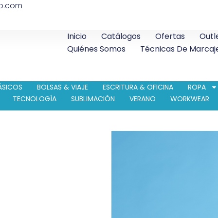
co.com
Inicio
Catálogos
Ofertas
Outl
Quiénes Somos
Técnicas De Marcaj
ÁSICOS
BOLSAS & VIAJE
ESCRITURA & OFICINA
ROPA
TECNOLOGÍA
SUBLIMACIÓN
VERANO
WORKWEAR