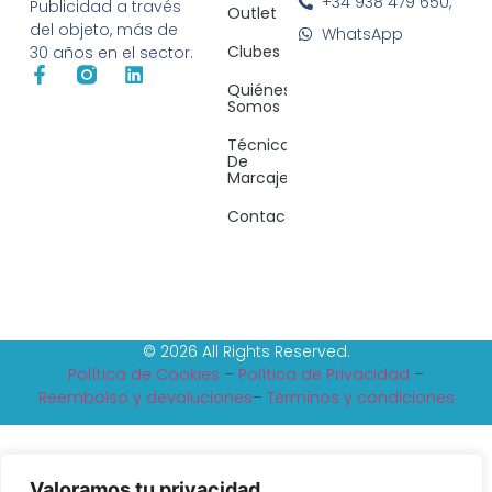
+34 938 479 650,
Publicidad a través
Outlet
del objeto, más de
WhatsApp
Clubes
30 años en el sector.
Quiénes
Somos
Técnicas
De
Marcaje
Contacto
© 2026 All Rights Reserved.
Política de Cookies
–
Política de Privacidad
–
Reembolso y devoluciones
–
Tèrminos y condiciones
Valoramos tu privacidad