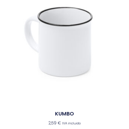
KUMBO
2,59
€
IVA incluido