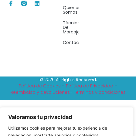
Quiénes
Somos
Técnicas
De
Marcaje
Contacto
© 2026 All Rights Reserved.
Política de Cookies
–
Política de Privacidad
–
Reembolso y devoluciones
–
Tèrminos y condiciones
Valoramos tu privacidad
Utilizamos cookies para mejorar tu experiencia de
navegación, mostrarte anuncios o contenidos