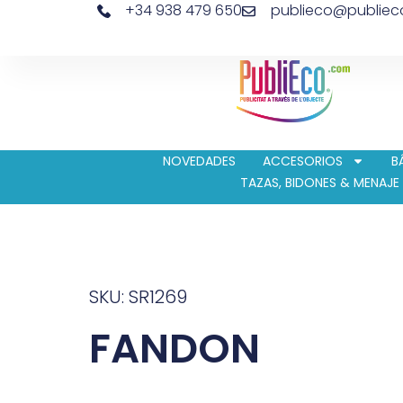
+34 938 479 650
publieco@publie
NOVEDADES
ACCESORIOS
B
TAZAS, BIDONES & MENAJE
SKU: SR1269
FANDON