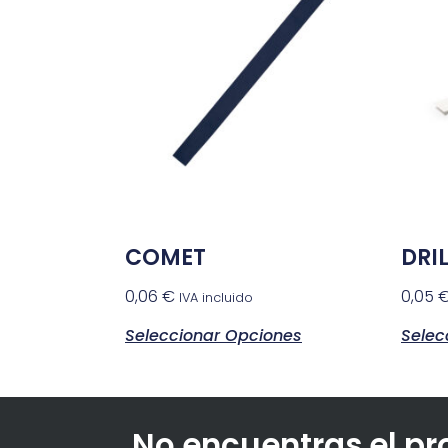
COMET
DRI
0,06
€
0,05
IVA incluido
Seleccionar Opciones
Selec
No encuentras el p