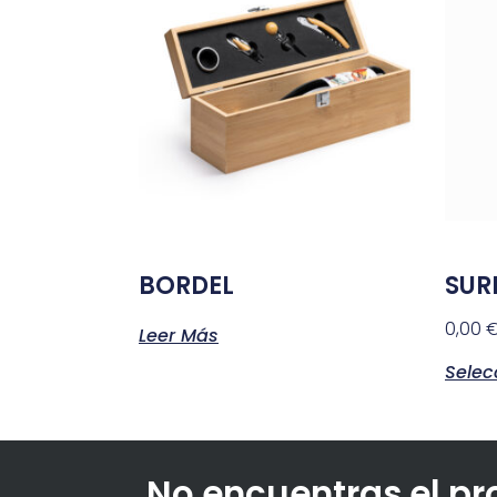
BORDEL
SUR
0,00
Leer Más
Selec
No encuentras el p