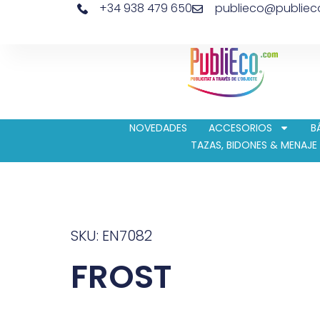
+34 938 479 650
publieco@publie
NOVEDADES
ACCESORIOS
B
TAZAS, BIDONES & MENAJE
SKU: EN7082
FROST