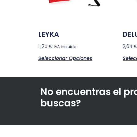
LEYKA
DEL
11,25
€
2,64
IVA incluido
Seleccionar Opciones
Selec
No encuentras el p
buscas?