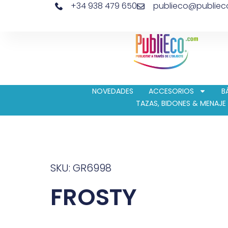
+34 938 479 650
publieco@publie
NOVEDADES
ACCESORIOS
B
TAZAS, BIDONES & MENAJE
SKU: GR6998
FROSTY