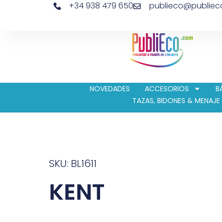
+34 938 479 650
publieco@publie
NOVEDADES
ACCESORIOS
B
TAZAS, BIDONES & MENAJE
SKU: BL1611
KENT