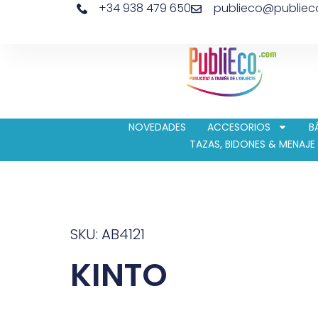
+34 938 479 650
publieco@publie
NOVEDADES
ACCESORIOS
B
TAZAS, BIDONES & MENAJE
SKU: AB4121
KINTO