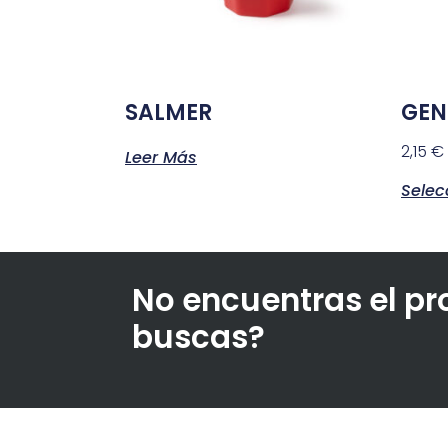
SALMER
GEN
2,15
€
Leer Más
Selec
No encuentras el p
buscas?