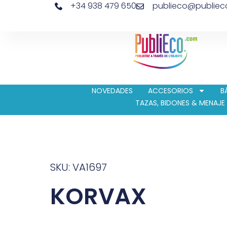
+34 938 479 650
publieco@publie
NOVEDADES
ACCESORIOS
B
TAZAS, BIDONES & MENAJE
SKU: VA1697
KORVAX