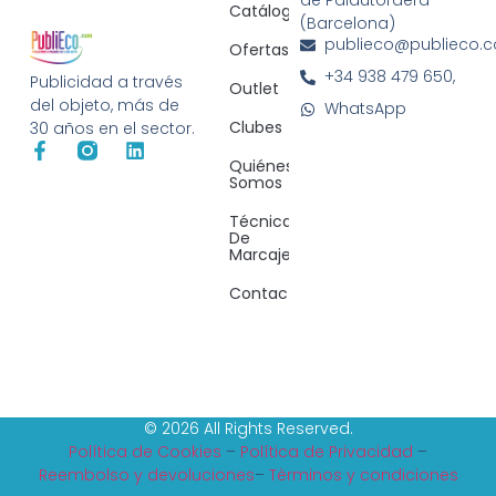
Catálogos
(Barcelona)
publieco@publieco.
Ofertas
+34 938 479 650,
Publicidad a través
Outlet
del objeto, más de
WhatsApp
Clubes
30 años en el sector.
Quiénes
Somos
Técnicas
De
Marcaje
Contacto
© 2026 All Rights Reserved.
Política de Cookies
–
Política de Privacidad
–
Reembolso y devoluciones
–
Tèrminos y condiciones