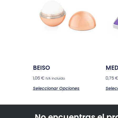
BEISO
ME
1,06
€
0,75
IVA incluido
Seleccionar Opciones
Selec
No encuentras el p