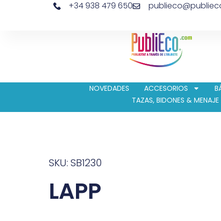
+34 938 479 650
publieco@publie
NOVEDADES
ACCESORIOS
B
TAZAS, BIDONES & MENAJE
SKU: SB1230
LAPP