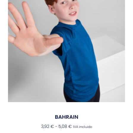
BAHRAIN
3,92
€
-
5,08
€
IVA incluido