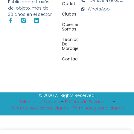
+34 938 479 650,
Publicidad a través
Outlet
del objeto, más de
WhatsApp
Clubes
30 años en el sector.
Quiénes
Somos
Técnicas
De
Marcaje
Contacto
© 2026 All Rights Reserved.
Política de Cookies
–
Política de Privacidad
–
Reembolso y devoluciones
–
Tèrminos y condiciones