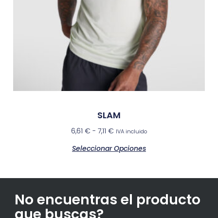
SLAM
6,61
€
-
7,11
€
IVA incluido
Seleccionar Opciones
No encuentras el producto
que buscas?