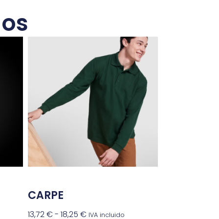
dos
CARPE
13,72
€
-
18,25
€
IVA incluido