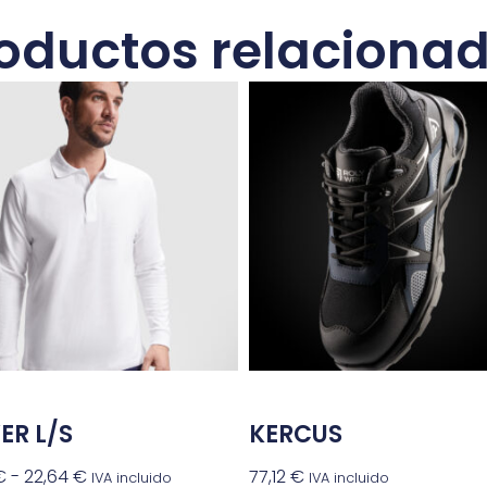
oductos relaciona
ER L/S
KERCUS
€
-
22,64
€
77,12
€
IVA incluido
IVA incluido