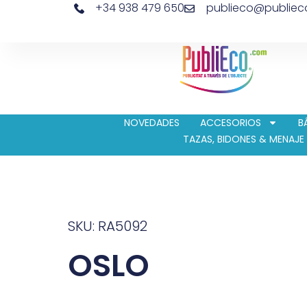
+34 938 479 650
publieco@publie
NOVEDADES
ACCESORIOS
B
TAZAS, BIDONES & MENAJE
SKU: RA5092
OSLO