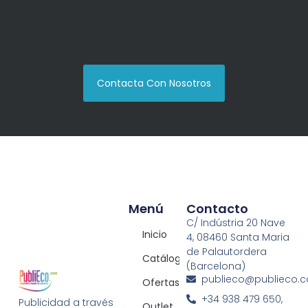
Contacta Con Nosotros
Menú
Contacto
C/ Indústria 20 Nave
Inicio
4, 08460 Santa Maria
de Palautordera
Catálogos
(Barcelona)
publieco@publieco.
Ofertas
+34 938 479 650,
Publicidad a través
Outlet