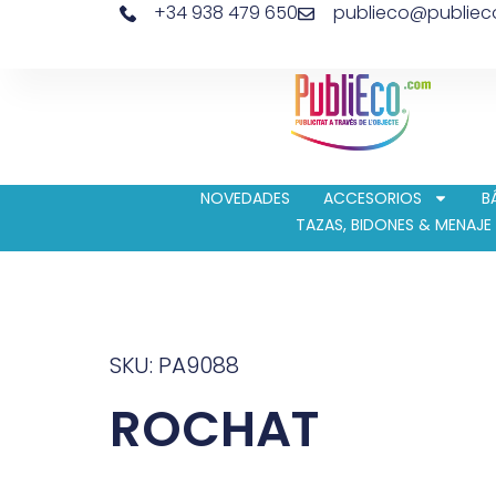
+34 938 479 650
publieco@publie
NOVEDADES
ACCESORIOS
B
TAZAS, BIDONES & MENAJE
SKU: PA9088
ROCHAT