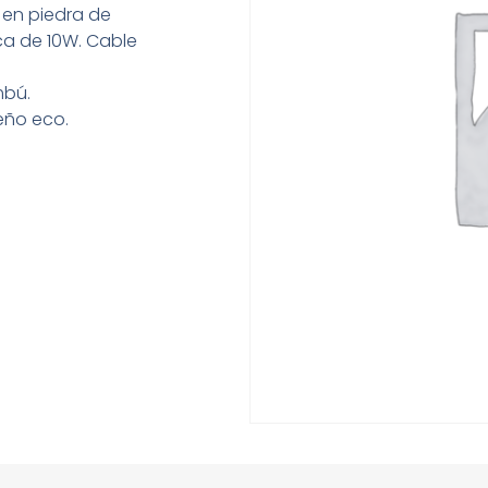
 en piedra de
ca de 10W. Cable
mbú.
eño eco.