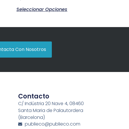
Seleccionar Opciones
tacta Con Nosotros
Contacto
C/ Indústria 20 Nave 4, 08460
Santa Maria de Palautordera
(Barcelona)
publieco@publieco.com