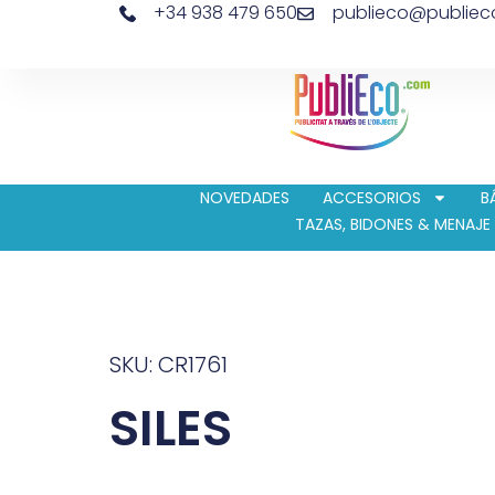
+34 938 479 650
publieco@publie
NOVEDADES
ACCESORIOS
B
TAZAS, BIDONES & MENAJE
SKU: CR1761
SILES