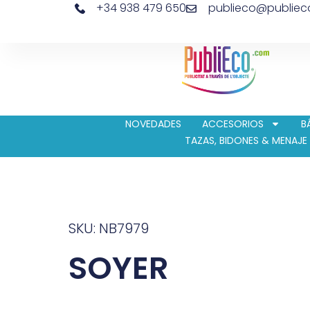
+34 938 479 650
publieco@publie
NOVEDADES
ACCESORIOS
B
TAZAS, BIDONES & MENAJE
SKU: NB7979
SOYER