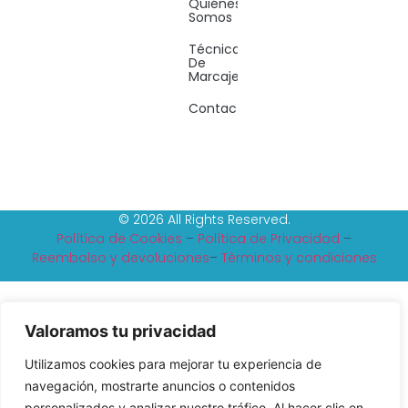
Quiénes
Somos
Técnicas
De
Marcaje
Contacto
© 2026 All Rights Reserved.
Política de Cookies
–
Política de Privacidad
–
Reembolso y devoluciones
–
Tèrminos y condiciones
Valoramos tu privacidad
Utilizamos cookies para mejorar tu experiencia de
navegación, mostrarte anuncios o contenidos
personalizados y analizar nuestro tráfico. Al hacer clic en