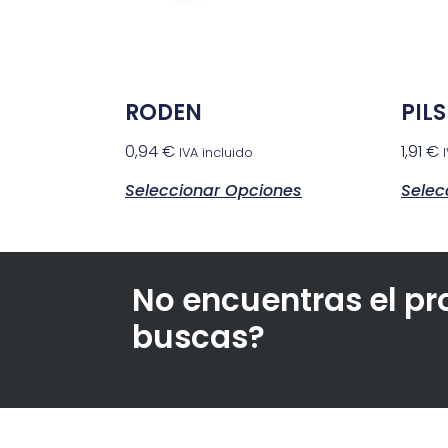
RODEN
PIL
0,94
€
1,91
€
IVA incluido
Seleccionar Opciones
Selec
No encuentras el p
buscas?