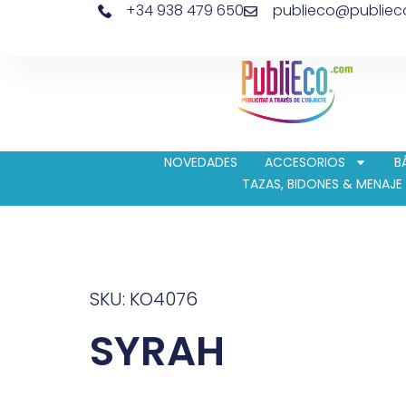
+34 938 479 650
publieco@publie
NOVEDADES
ACCESORIOS
B
TAZAS, BIDONES & MENAJE
SKU: KO4076
SYRAH