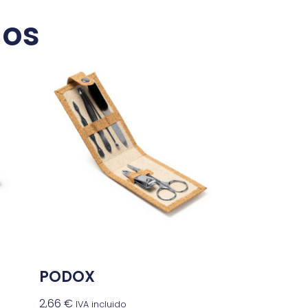
dos
PODOX
2,66
€
IVA incluido