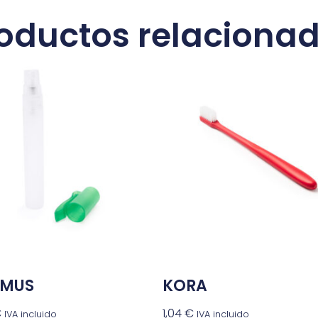
oductos relaciona
RMUS
KORA
€
1,04
€
IVA incluido
IVA incluido