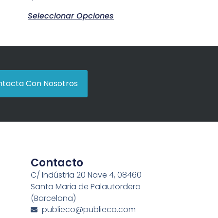
Seleccionar Opciones
tacta Con Nosotros
Contacto
C/ Indústria 20 Nave 4, 08460
Santa Maria de Palautordera
(Barcelona)
publieco@publieco.com