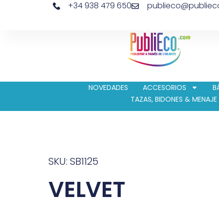
+34 938 479 650
publieco@publie
NOVEDADES
ACCESORIOS
B
TAZAS, BIDONES & MENAJE
SKU: SB1125
VELVET