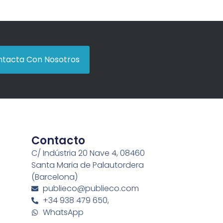
tacta Con Nosotros
Contacto
C/ Indústria 20 Nave 4, 08460
Santa Maria de Palautordera
(Barcelona)
publieco@publieco.com
+34 938 479 650,
WhatsApp