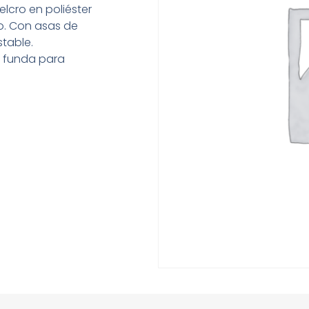
lcro en poliéster
ro. Con asas de
stable.
y funda para