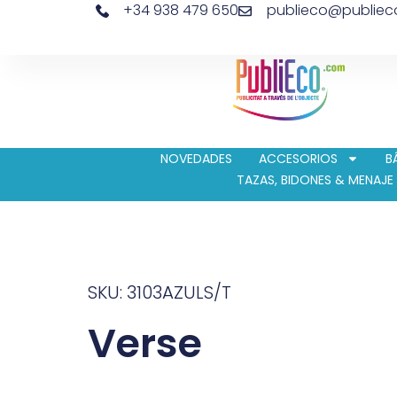
+34 938 479 650
publieco@publie
NOVEDADES
ACCESORIOS
B
TAZAS, BIDONES & MENAJE
SKU: 3103AZULS/T
Verse