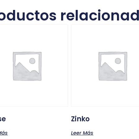
oductos relaciona
se
Zinko
Más
Leer Más