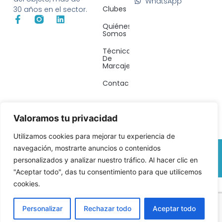
WhatsApp
Clubes
30 años en el sector.
Quiénes
Somos
Técnicas
De
Marcaje
Contacto
Valoramos tu privacidad
Utilizamos cookies para mejorar tu experiencia de
© 2026 All Rights Reserved.
navegación, mostrarte anuncios o contenidos
Política de Cookies
–
Política de Privacidad
–
personalizados y analizar nuestro tráfico. Al hacer clic en
Reembolso y devoluciones
–
Tèrminos y condiciones
"Aceptar todo", das tu consentimiento para que utilicemos
cookies.
Personalizar
Rechazar todo
Aceptar todo