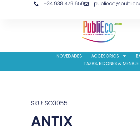
+34 938 479 650
publieco@publie
NOVEDADES
ACCESORIOS
B
TAZAS, BIDONES & MENAJE
SKU: SO3055
ANTIX