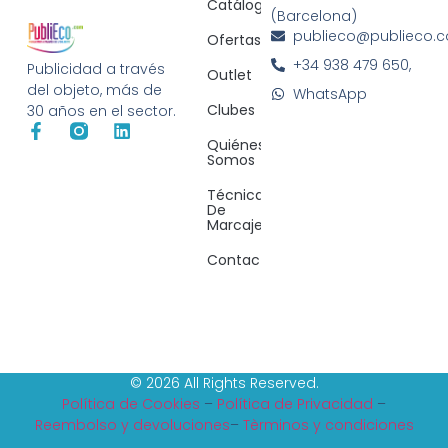
Catálogos
(Barcelona)
publieco@publieco.
Ofertas
+34 938 479 650,
Publicidad a través
Outlet
del objeto, más de
WhatsApp
Clubes
30 años en el sector.
Quiénes
Somos
Técnicas
De
Marcaje
Contacto
© 2026 All Rights Reserved.
Política de Cookies
–
Política de Privacidad
–
Reembolso y devoluciones
–
Tèrminos y condiciones