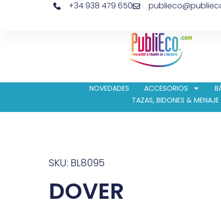
+34 938 479 650
publieco@publie
NOVEDADES
ACCESORIOS
B
TAZAS, BIDONES & MENAJE
SKU: BL8095
DOVER