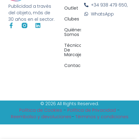
+34 938 479 650,
Publicidad a través
Outlet
del objeto, más de
WhatsApp
Clubes
30 años en el sector.
Quiénes
Somos
Técnicas
De
Marcaje
Contacto
© 2026 All Rights Reserved.
Política de Cookies
–
Política de Privacidad
–
Reembolso y devoluciones
–
Tèrminos y condiciones