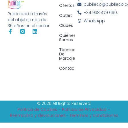
publieco@publieco.
Ofertas
+34 938 479 650,
Publicidad a través
Outlet
del objeto, más de
WhatsApp
Clubes
30 años en el sector.
Quiénes
Somos
Técnicas
De
Marcaje
Contacto
© 2026 All Rights Reserved.
Política de Cookies
–
Política de Privacidad
–
Reembolso y devoluciones
–
Tèrminos y condiciones