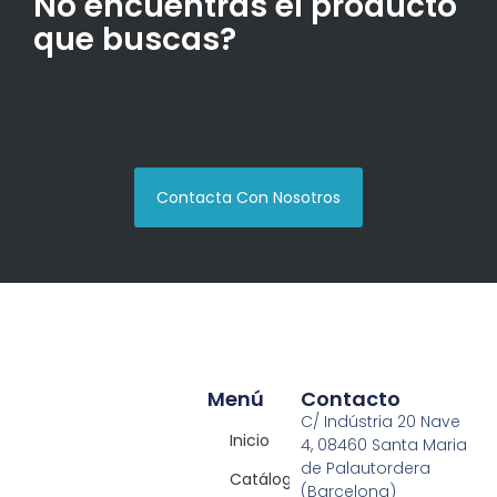
No encuentras el producto
que buscas?
Contacta Con Nosotros
Menú
Contacto
C/ Indústria 20 Nave
Inicio
4, 08460 Santa Maria
de Palautordera
Catálogos
(Barcelona)