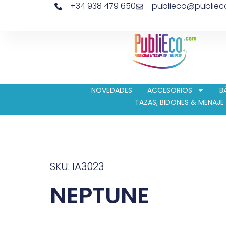
+34 938 479 650
publieco@publie
NOVEDADES
ACCESORIOS
B
TAZAS, BIDONES & MENAJE
SKU: IA3023
NEPTUNE