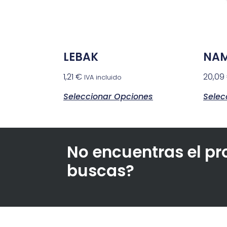
LEBAK
NA
1,21
€
20,09
IVA incluido
Seleccionar Opciones
Selec
No encuentras el p
buscas?