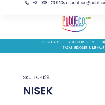
+34 938 479 650
publieco@publie
NOVEDADES
ACCESORIOS
B
TAZAS, BIDONES & MENAJE
SKU: TO4128
NISEK