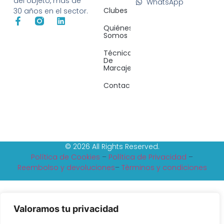
del objeto, más de
WhatsApp
Clubes
30 años en el sector.
Quiénes
Somos
Técnicas
De
Marcaje
Contacto
© 2026 All Rights Reserved.
Política de Cookies
–
Política de Privacidad
–
Reembolso y devoluciones
–
Tèrminos y condiciones
Valoramos tu privacidad