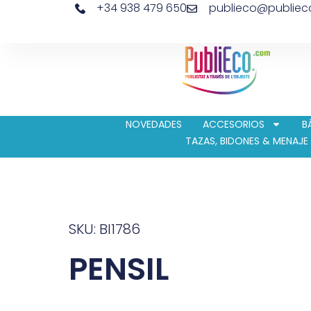
+34 938 479 650
publieco@publie
NOVEDADES
ACCESORIOS
B
TAZAS, BIDONES & MENAJE
SKU: BI1786
PENSIL