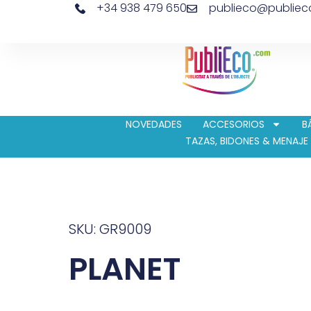
+34 938 479 650
publieco@publie
NOVEDADES
ACCESORIOS
B
TAZAS, BIDONES & MENAJE
SKU: GR9009
PLANET