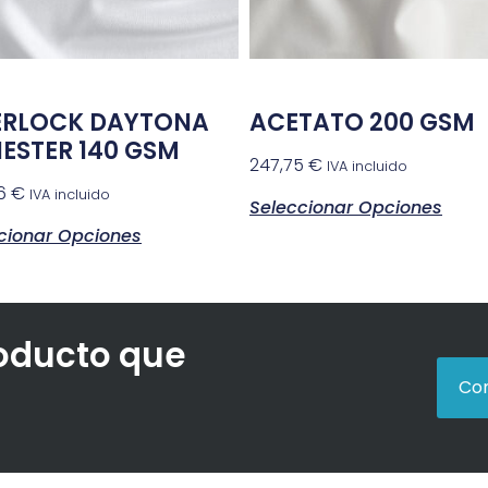
ERLOCK DAYTONA
ACETATO 200 GSM
IESTER 140 GSM
247,75
€
IVA incluido
86
€
IVA incluido
Seleccionar Opciones
cionar Opciones
roducto que
Con