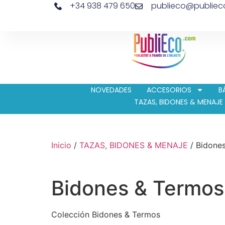
+34 938 479 650
publieco@publie
NOVEDADES
ACCESORIOS
B
TAZAS, BIDONES & MENAJE
Inicio
/
TAZAS, BIDONES & MENAJE
/ Bidone
Bidones & Termos
Colección Bidones & Termos