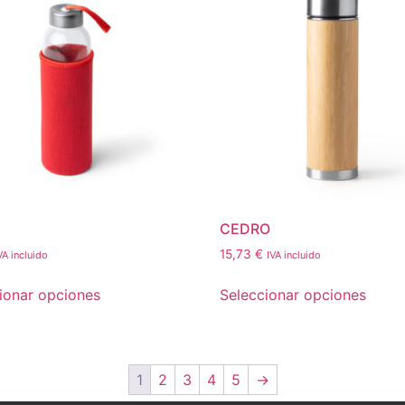
CEDRO
15,73
€
VA incluido
IVA incluido
ionar opciones
Seleccionar opciones
1
2
3
4
5
→