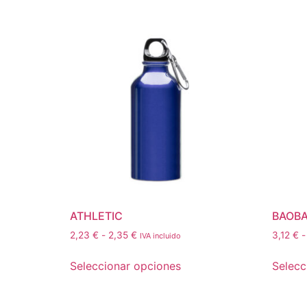
ATHLETIC
BAOB
2,23
€
-
2,35
€
3,12
€
-
IVA incluido
Seleccionar opciones
Selecc